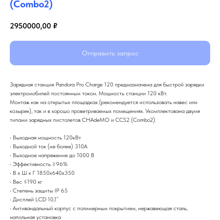
(Combo2)
2950000,00
₽
Отправить запрос
Зарядная станция Pandora Pro Charge 120 предназначена для быстрой зарядки
электромобилей постоянным током. Мощность станции 120 кВт.
Монтаж как на открытых площадках (рекомендуется использовать навес или
козырек), так и в хорошо проветриваемых помещениях. Укомплектована двумя
типами зарядных пистолетов CHAdeMO и CCS2 (Combo2).
• Выходная мощность 120кВт
• Выходной ток (не более) 310А
• Выходное напряжение до 1000 В
• Эффективность ≥96%
• В х Ш х Г 1850х640х350
• Вес ≤190 кг
• Степень защиты IP 65
• Дисплей LCD 10,1”
• Антивандальный корпус с полимерным покрытием, нержавеющая сталь,
напольная установка