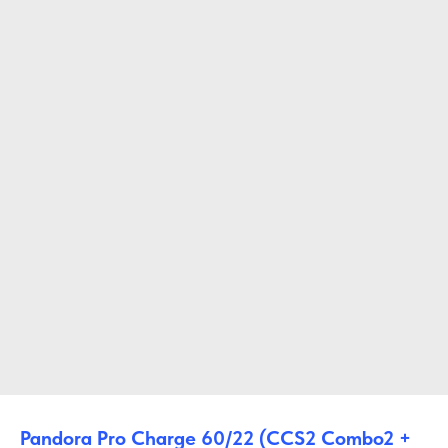
Pandora Pro Charge 60/22 (CCS2 Combo2 +