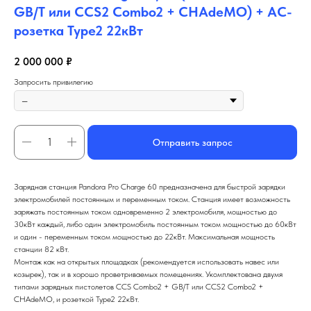
GB/T или CCS2 Combo2 + CHAdeMO) + АС-
розетка Type2 22кВт
2 000 000
₽
Запросить привилегию
Отправить запрос
Зарядная станция Pandora Pro Charge 60 предназначена для быстрой зарядки
электромобилей постоянным и переменным током. Станция имеет возможность
заряжать постоянным током одновременно 2 электромобиля, мощностью до
30кВт каждый, либо один электромобиль постоянным током мощностью до 60кВт
и один - переменным током мощностью до 22кВт. Максимальная мощность
станции 82 кВт.
Монтаж как на открытых площадках (рекомендуется использовать навес или
козырек), так и в хорошо проветриваемых помещениях. Укомплектована двумя
типами зарядных пистолетов CCS Combo2 + GB/T или CCS2 Combo2 +
CHAdeMO, и розеткой Type2 22кВт.