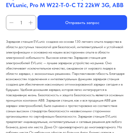
EVLunic, Pro M W22-T-0-C T2 22kW 3G, АВВ
Отправить запрос
Зарядная станция EVLunic создана на основе 130-летнего опыта лидерства в
области доступных технологий для безопасной, интеллектуальной и устойчивой
электрификации и основана на нашем всестороннем опыте в области
электронной мобильности. Высокое качество Зарядная станция для
электромобилей EVLunic — лучшее зарядное устройство на рынке. Оно
обеспечивает исключительное качество, ожидаемое от мирового лидера в
области зарядки, с экономичным решением. Перспективная гибкость Благодаря
возможностям подключения и интеллектуальным функциям зарядная станция
создана для обеспечения максимально оптимизированной зарядки сегодня и в
будущем. Удобная домашняя зарядка, которая легко интегрируется в
повседневную жизнь. Безопасность и защита Безопасность является основным
принципом компании ABB. Зарядная станция, как и вся продукция ABB для
зарядки электромобилей, была оценена и протестирована на соответствие
самым высоким стандартам безопасности независимыми сторонними
организациями по сертификации безопасности. Зарядная станция EVLunic
предлагает индивидуальные, интеллектуальные и сетевые решения для любого
бизнеса, дома или места. Дома От одноквартирного до многоквартирного. На
рабочем месте От небольших офисов до больших фирм, бизнес-парков и