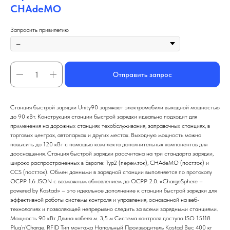
CHAdeMO
Запросить привилегию
Отправить запрос
Станция быстрой зарядки Unity90 заряжает электромобили выходной мощностью
до 90 кВт. Конструкция станции быстрой зарядки идеально подходит для
применения на дорожных станциях техобслуживания, заправочных станциях, в
торговых центрах, автопарках и других местах. Выходную мощность можно
повысить до 120 кВт с помощью комплекта дополнительных компонентов для
дооснащения. Станция быстрой зарядки рассчитана на три стандарта зарядки,
широко распространенных в Европе: Typ2 (перем.ток), CHAdeMO (пост.ток) и
CCS (пост.ток). Обмен данными в зарядной станции выполняется по протоколу
OCPP 1.6 JSON с возможным обновлением до OCPP 2.0. «ChargeSphere –
powered by Kostad» – это идеальное дополнение к станции быстрой зарядки для
эффективной работы системы контроля и управления, основанной на веб-
технологиях и позволяющей непрерывно следить за всеми зарядными станциями.
Мощность 90 кВт Длина кабеля м. 3,5 м Система контроля доступа ISO 15118
Plug’n’Charge, RFID Тип монтажа Напольный Производитель Kostad Вес 400 кг