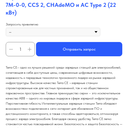
7M-0-0, CCS 2, CHAdeMO и AC Type 2 (22
кВт)
Запросить привилегию
Отправить запрос
Terra CE– одно из лучших решений среди зарядных станций для электромобилей,
сочетающая в себе доступные цены, современные цифровые возможности,
надежность и передовые технологии признанного лидера на рынке зарядной
инфраструктуры. Высокое качество Terra CE —зарядные станции
спроектированные как для частных применений, так и на общественном
парковочном пространстве. Главное преимущество серии – это исключительное
качество ABB – одного из мировых лидеров в сфере зарядной инфраструктуры.
Перспективная гибкость Интеллектуальные зарядные станции Terra обладают
возможностями подключения к сети интернет для обновления ПО и
дистанционного мониторинга, а также способны адаптироваться, оптимизируя
процесс заряда электромобиля. Благодаря своему удобству, Terra CE легко
становится частью повседневной жизни. Безопасность и защита Безопасность —