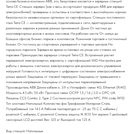
основа бизнеса компании ABB, это, безусловно касается и зарядных станций
Terra CE. Станции зарядки (как и весь ассортимент продукции ABB для зарядки
электромобилей) проверены и испытаны в соответствии с высочайшими нормам
безопасности независимыми органами по сертификации. Станции постоянного
тока Terra CE — интеллектуальные, подключаемые к сети, адаптируемые к
различным задачам в рамках разных применений. Дома От частных до
многоквартирных домов и жилых массивов. На рабочем месте От малых до
больших офисов, бизнес-парков и комплексов. Розничная торговля и гостиничный
бизнес От гостиниц до спортивных учреждений и торговых центров На
городском паркинге Зарядка во время остановки на улице или стоянки на
парковке Преимущества зарядных станций Terra CE: Встроенный расчет
переданной электроэнергии, варианты с сертификацией MID Настройка для
работы с внешним счетчиком электроэнергии для динамического управления
нагрузкой Готовность к интеграции с цифровыми системами электроснабжения
умных зданий Защищены от токовой перегрузки Защищены от превышения и
понижения напряжения Защищены от импульсных перенапряжений
Производитель ABB Длина кабеля м. 3,9 м Интерфейс связи 4G, Ethernet (RJ45)
Мощность 43 кВт, 50 кВт Протокол связи OCPP 1,5 / 1,6 / 2,0 и OPC-UA
Разъемы CCS Combo 2, Type 2 Система контроля доступа NFC, PIN code, RFID
Тип монтажа Напольный Количество фаз Трехфазная Материал Сталь
Потребляемый ток 143 А Рабочая температура от -25 до 70 C С кабелем /
розеткой С кабелем, С розеткой Степень защиты IK IK10 Тип экрана 7-дюймовый
сенсорный LCD дисплей Вес 325 кг Выходной ток 125 А
Вид станций: Напольные